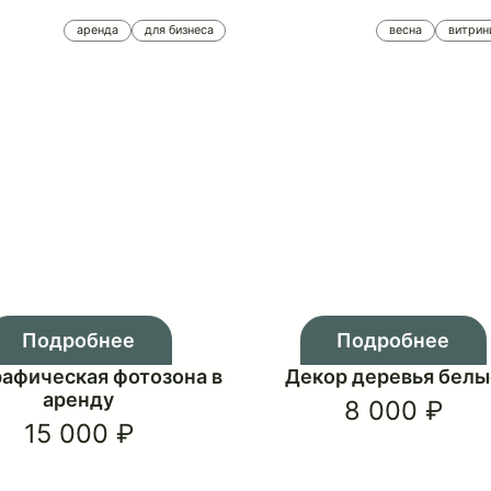
Зимняя композиция из
Новогодня
цветов
Щелк
14 000 ₽
56 
аренда
для бизнеса