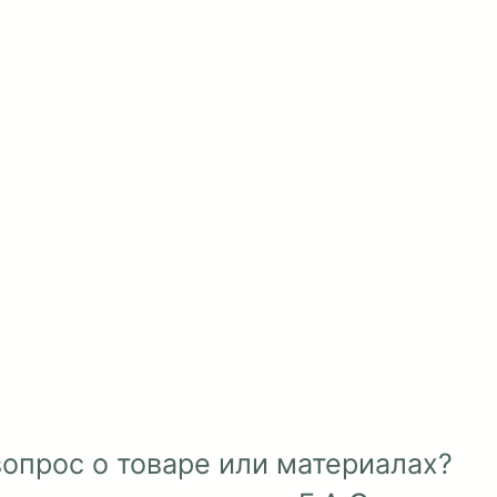
Подробнее
Подр
олографическая фотозона в
Декор дер
аренду
8 0
15 000 ₽