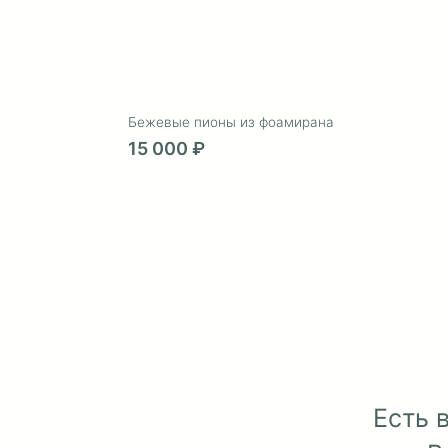
Г
Ростовые маки красные из
фоамирана
75 000 ₽
Бежевые пионы из фоамирана
15 000 ₽