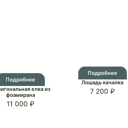
европейский стиль
зима
детский праздник
Подр
Подробнее
Лошадь
Полигональная елка из
7 2
фоамирана