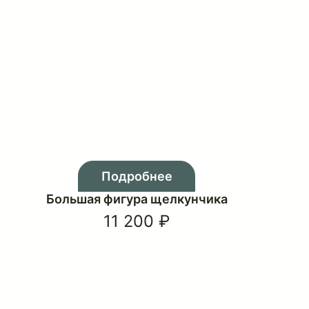
европейский стиль
детский праздник
европейский сти
обнее
Подробнее
 качалка
Большая фигура щелкунчи
00 ₽
11 200 ₽