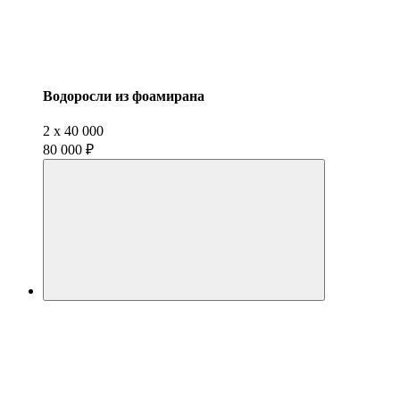
Водоросли из фоамирана
2
x
40 000
80 000 ₽