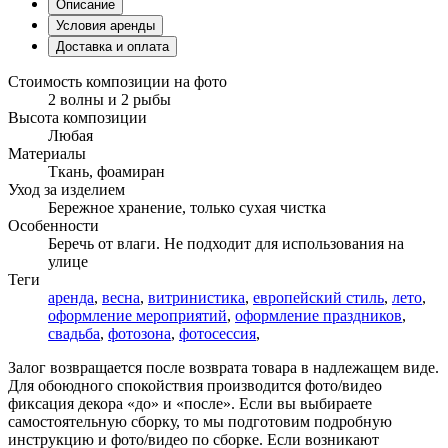
Описание
Условия аренды
Доставка и оплата
Стоимость композиции на фото
2 волны и 2 рыбы
Высота композиции
Любая
Материалы
Ткань, фоамиран
Уход за изделием
Бережное хранение, только сухая чистка
Особенности
Беречь от влаги. Не подходит для использования на
улице
Теги
аренда
,
весна
,
витринистика
,
европейский стиль
,
лето
,
оформление мероприятий
,
оформление праздников
,
свадьба
,
фотозона
,
фотосессия
,
Залог возвращается после возврата товара в надлежащем виде.
Для обоюдного спокойствия производится фото/видео
фиксация декора «до» и «после». Если вы выбираете
самостоятельную сборку, то мы подготовим подробную
инструкцию и фото/видео по сборке. Если возникают