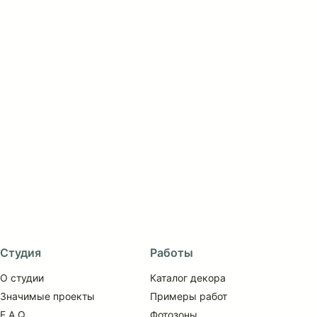
Св
15
Студия
Работы
О студии
Каталог декора
Значимые проекты
Примеры работ
F.A.Q.
Фотозоны